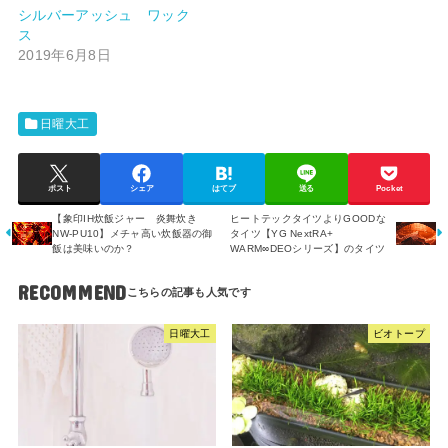
シルバーアッシュ ワック
ス
2019年6月8日
日曜大工
ポスト
シェア
はてブ
送る
Pocket
【象印IH炊飯ジャー 炎舞炊き
ヒートテックタイツよりGOODな
NW-PU10】メチャ高い炊飯器の御
タイツ【YG NextRA+
飯は美味いのか？
WARM∞DEOシリーズ】のタイツ
RECOMMEND
日曜大工
ビオトープ