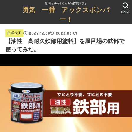
趣味とチャレンジの備忘録です
勇気 一番 アックスボンバ
SEARCH
ー！
2022.12.30
2023.03.01
日曜大工
【油性 高耐久鉄部用塗料】を風呂場の鉄部で
使ってみた。