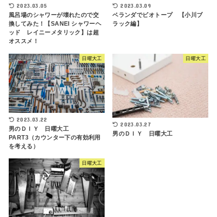
2023.03.05
2023.03.09
風呂場のシャワーが壊れたので交
ベランダでビオトープ 【小川ブ
換してみた！【SANEI シャワーヘ
ラック編】
ッド レイニーメタリック】は超
オススメ！
日曜大工
日曜大工
2023.03.22
2023.03.27
男のＤＩＹ 日曜大工
男のＤＩＹ 日曜大工
PART3（カウンター下の有効利用
を考える）
日曜大工