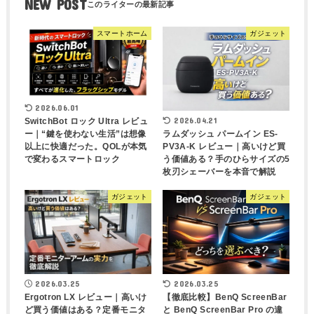
NEW POST
スマートホーム
ガジェット
2026.06.01
2026.04.21
SwitchBot ロック Ultra レビュ
ー｜“鍵を使わない生活”は想像
ラムダッシュ パームイン ES-
以上に快適だった。QOLが本気
PV3A-K レビュー｜高いけど買
で変わるスマートロック
う価値ある？手のひらサイズの5
枚刃シェーバーを本音で解説
ガジェット
ガジェット
2026.03.25
2026.03.25
Ergotron LX レビュー｜高いけ
【徹底比較】BenQ ScreenBar
ど買う価値はある？定番モニタ
と BenQ ScreenBar Pro の違