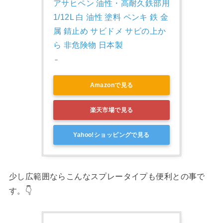
アサヒペン 油性・高耐久鉄部用 
1/12L 白 油性 塗料 ペンキ 鉄 金
属 錆止め サビドメ サビの上か
ら 非危険物 日本製
－
Amazonで見る
楽天市場で見る
Yahoo!ショッピングで見る
少し広範囲ならこんなスプレータイプも便利との事で
す。👇