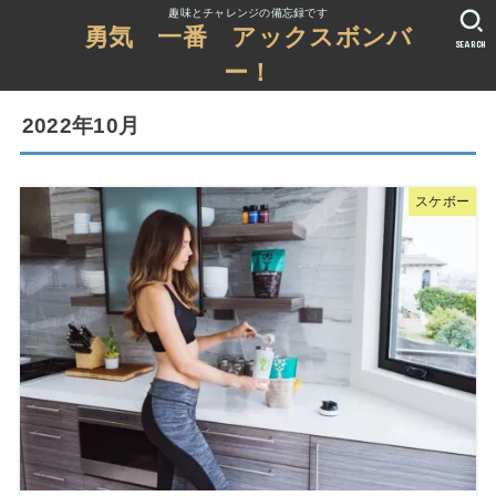
趣味とチャレンジの備忘録です
勇気 一番 アックスボンバ
SEARCH
ー！
2022年10月
スケボー