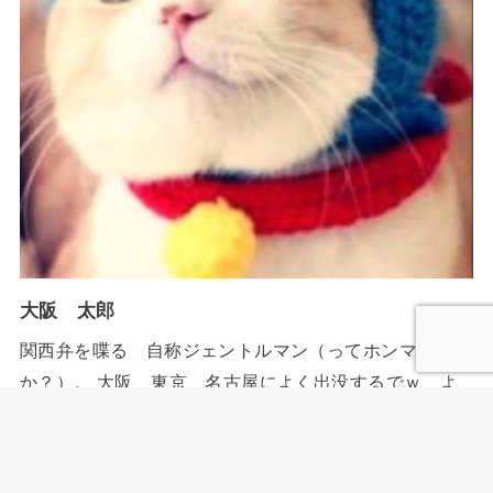
大阪 太郎
関西弁を喋る 自称ジェントルマン（ってホンマ
か？）。 大阪 東京 名古屋によく出没するでｗ よ
ろしく！ ブログ内でもAmazonで買い物する場合が非常
に多いです。（便利なもんでw） ちなみにAmazonのア
ソシエイトとして、当メディアは適格販売により収入を