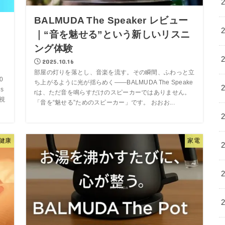
BALMUDA The Speaker レビュー
・
｜“音を魅せる”という新しいリスニ
た
ング体験
2025.10.16
部屋の灯りを落とし、音楽を流す。その瞬間、ふわっと立
0
ち上がるように光が揺らめく――BALMUDA The Speake
s
rは、ただ音を鳴らすだけのスピーカーではありません。
視
「音を“魅せる”ためのスピーカー」です。 おおお...
健康
家電