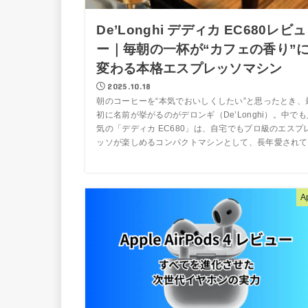
De’Longhi デディカ EC680レビュ
ー｜毎朝の一杯が“カフェの香り”
変わる本格エスプレッソマシン
2025.10.18
朝のコーヒーを“本気でおいしくしたい”と思ったとき、
初に名前が挙がるのがデロンギ（De’Longhi）。中でも
気の「デディカ EC680」は、自宅でもプロ級のエスプ
ッソが楽しめるコンパクトマシンとして、長年愛されて..
A