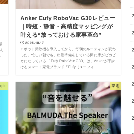
Anker Eufy RoboVac G30レビュー
に
｜時短・静音・高精度マッピングが
叶える“放っておける家事革命”
2025.10.17
最
ロボット掃除機を導入してから、毎朝のルーティンが変わ
人
った。忙しい朝でも、出勤準備をしている間に床がピカピ
レ
カになっている 「Eufy RoboVac G30」は、Ankerが手掛
.
けるスマート家電ブランド「Eufy（ユーフィ...
pple
家電