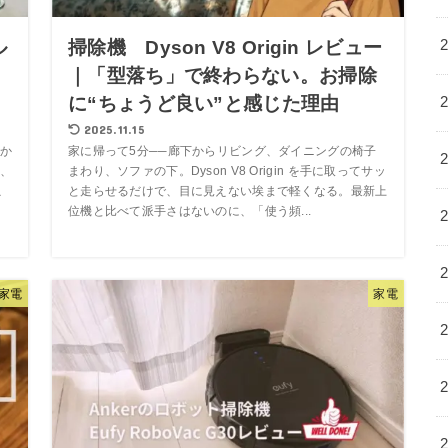
ル
掃除機 Dyson V8 Origin レビュー
｜「型落ち」で終わらない。お掃除
に“ちょうど良い”と感じた理由
2025.11.15
か
家に帰って5分──廊下からリビング、ダイニングの椅子
、
まわり、ソファの下。Dyson V8 Origin を手に取ってサッ
こ
と走らせるだけで、目に見えない埃まで軽くなる。最新上
位機と比べて派手さはないのに、「使う頻...
家電
家電