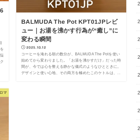
6
BALMUDA The Pot KPT01JPレビ
ュー｜お湯を沸かす行為が“癒し”に
変わる瞬間
目
2025.10.12
を
コーヒーを淹れる朝の数分が、BALMUDA The Potを使い
な悩
始めてから変わりました。「お湯を沸かすだけ」だった時
ク
間が、今では心を整える静かな儀式のようなひとときに。
デザインと使い心地、その両方を極めたこのケトルは、...
ロマ