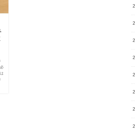
ュ
注
香
必
は
ロ