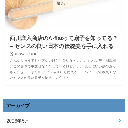
西川庄六商店のA-flatって扇子を知ってる？
– センスの良い日本の伝統美を手に入れる
2024.07.28
こんなん言うても仕方ないけど「暑いなぁ。。。」 ハンディ扇風機
はこの暑さで手放せなくなっているけど。。。 流石にいい歳のおっ
さんになってきたので ビジネスにも使えるコンパクトで安物臭くな
いセンスの良い扇子を物色しよう！と...
アーカイブ
2026年5月