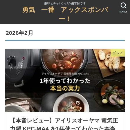
趣味とチャレンジの備忘録です
勇気 一番 アックスボンバ
SEARCH
ー！
2026年2月
グルメ
【本音レビュー】アイリスオーヤマ 電気圧
力鍋 KPC-MA4 を1年使ってわかった本当