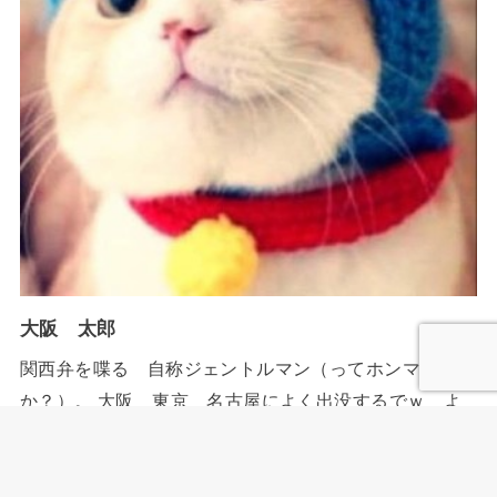
大阪 太郎
関西弁を喋る 自称ジェントルマン（ってホンマ
か？）。 大阪 東京 名古屋によく出没するでｗ よ
ろしく！ ブログ内でもAmazonで買い物する場合が非常
に多いです。（便利なもんでw） ちなみにAmazonのア
ソシエイトとして、当メディアは適格販売により収入を