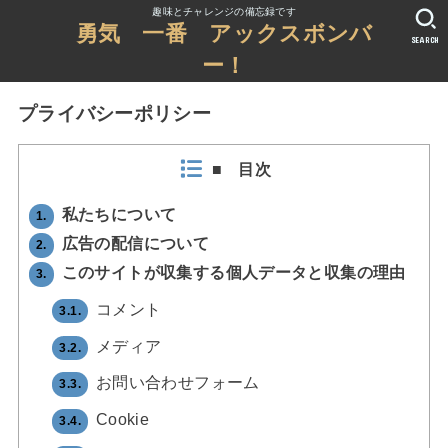
趣味とチャレンジの備忘録です
勇気 一番 アックスボンバ
SEARCH
ー！
プライバシーポリシー
■ 目次
私たちについて
1.
広告の配信について
2.
このサイトが収集する個人データと収集の理由
3.
コメント
3.1.
メディア
3.2.
お問い合わせフォーム
3.3.
Cookie
3.4.