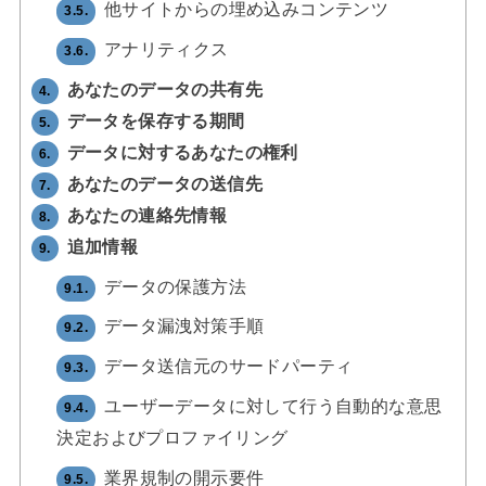
他サイトからの埋め込みコンテンツ
3.5.
アナリティクス
3.6.
あなたのデータの共有先
4.
データを保存する期間
5.
データに対するあなたの権利
6.
あなたのデータの送信先
7.
あなたの連絡先情報
8.
追加情報
9.
データの保護方法
9.1.
データ漏洩対策手順
9.2.
データ送信元のサードパーティ
9.3.
ユーザーデータに対して行う自動的な意思
9.4.
決定およびプロファイリング
業界規制の開示要件
9.5.