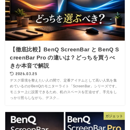
【徹底比較】BenQ ScreenBar と BenQ S
creenBar Pro の違いは？どっちを買うべ
きか本音で解説
2026.03.25
デスク環境を整えたい人の間で、定番アイテムとして高い人気を集
めているのがBenQのモニターライト「ScreenBar」シリーズです。
モニター上に設置できるため、机のスペースを圧迫せず、手元をし
っかり照らしながら、デスク...
ガジェット