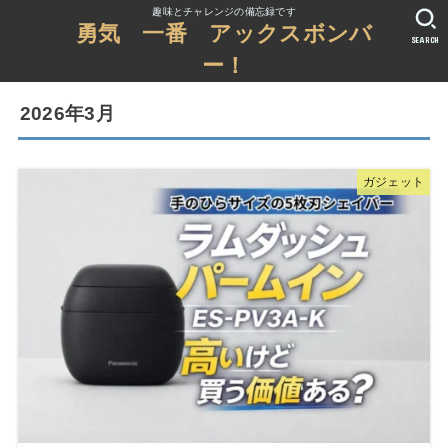
趣味とチャレンジの備忘録です
勇気 一番 アックスボンバ
SEARCH
ー！
2026年3月
ガジェット