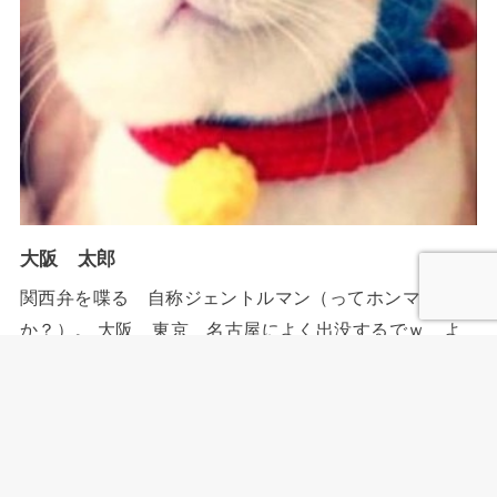
大阪 太郎
関西弁を喋る 自称ジェントルマン（ってホンマ
か？）。 大阪 東京 名古屋によく出没するでｗ よ
ろしく！ ブログ内でもAmazonで買い物する場合が非常
に多いです。（便利なもんでw） ちなみにAmazonのア
ソシエイトとして、当メディアは適格販売により収入を
得ています。