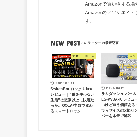
Amazonで買い物する
Amazonのアソシエ
す。
NEW POST
スマートホーム
ガジ
2026.06.01
2026.04.21
SwitchBot ロック Ultra
ラムダッシュ パーム
レビュー｜“鍵を使わない
ES-PV3A-K レビ
生活”は想像以上に快適だ
いけど買う価値ある
った。QOLが本気で変わ
ひらサイズの5枚刃
るスマートロック
バーを本音で解説