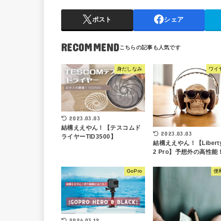
ポスト
シェア
RECOMMEND
身だしなみ
ワイ
2023.03.03
結構ええやん！【テスコムド
2023.03.03
ライヤーTID3500】
結構ええやん！【Liberty
2 Pro】予想外の高性能
GoPro
便
2024.03.12