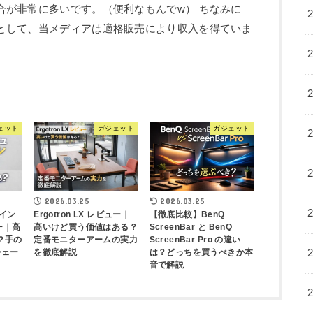
場合が非常に多いです。（便利なもんでw） ちなみに
イトとして、当メディアは適格販売により収入を得ていま
ェット
ガジェット
ガジェット
2026.03.25
2026.03.25
イン
Ergotron LX レビュー｜
【徹底比較】BenQ
ュー｜高
高いけど買う価値はある？
ScreenBar と BenQ
？手の
定番モニターアームの実力
ScreenBar Pro の違い
シェー
を徹底解説
は？どっちを買うべきか本
音で解説