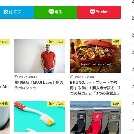
はてブ
送る
Pocket
ヤレス
身だしなみ
料理
2023.08.15
2026.02.08
無印良品【MUJI Labo】鹿の
BRUNOホットプレートで後
 Air
子ポロシャツ
悔する前に！購入者が語る「7
！
つの魅力」と「3つの注意点」
利小物
身だしなみ
SUP