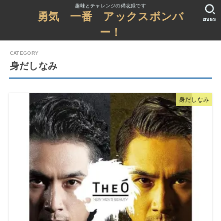
趣味とチャレンジの備忘録です
勇気 一番 アックスボンバ
SEARCH
ー！
身だしなみ
身だしなみ